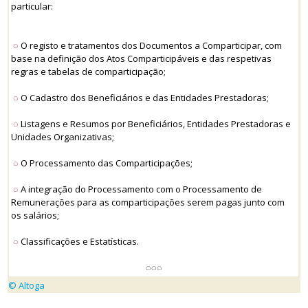
particular:
◌
O registo e tratamentos dos Documentos a Comparticipar, com
base na definição dos Atos Comparticipáveis e das respetivas
regras e tabelas de comparticipação;
◌
O Cadastro dos Beneficiários e das Entidades Prestadoras;
◌
Listagens e Resumos por Beneficiários, Entidades Prestadoras e
Unidades Organizativas;
◌
O Processamento das Comparticipações;
◌
A integração do Processamento com o Processamento de
Remunerações para as comparticipações serem pagas junto com
os salários;
◌
Classificações e Estatísticas.
◌◌◌
© Altoga