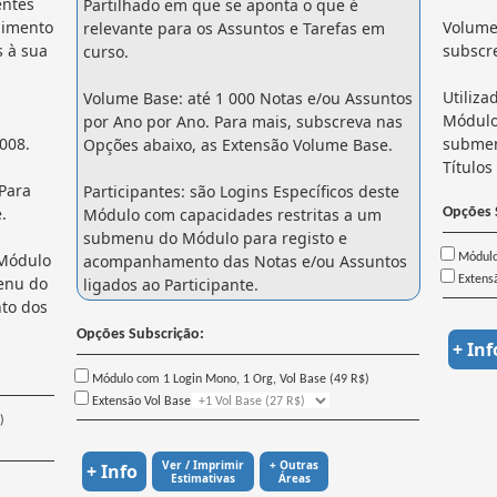
entes
Partilhado em que se aponta o que é
dimento
Volume 
relevante para os Assuntos e Tarefas em
 à sua
subscr
curso.
Utiliza
Volume Base: até 1 000 Notas e/ou Assuntos
Módulo
por Ano por Ano. Para mais, subscreva nas
008.
submen
Opções abaixo, as Extensão Volume Base.
Títulos
 Para
Participantes: são Logins Específicos deste
.
Módulo com capacidades restritas a um
Opções 
submenu do Módulo para registo e
 Módulo
acompanhamento das Notas e/ou Assuntos
Módulo 
enu do
Extens
ligados ao Participante.
to dos
Opções Subscrição:
+ Inf
Módulo com 1 Login Mono, 1 Org, Vol Base (49 R$)
Extensão Vol Base
)
Ver / Imprimir
+ Outras
+ Info
Estimativas
Áreas