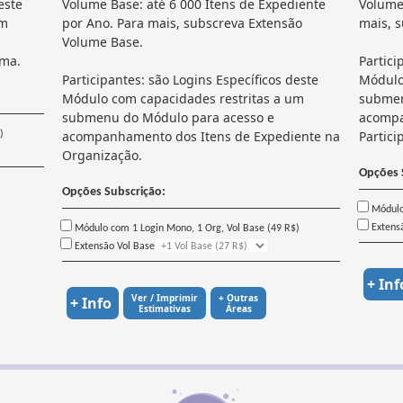
este
Volume Base: até 6 000 Itens de Expediente
Volume 
um
por Ano. Para mais, subscreva Extensão
mais, 
Volume Base.
ma.
Partici
Participantes: são Logins Específicos deste
Módulo
Módulo com capacidades restritas a um
submen
submenu do Módulo para acesso e
acompa
acompanhamento dos Itens de Expediente na
Partici
)
Organização.
Opções 
Opções Subscrição:
Módulo 
Extens
Módulo com 1 Login Mono, 1 Org, Vol Base (49 R$)
Extensão Vol Base
+ Inf
Ver / Imprimir
+ Outras
+ Info
Estimativas
Áreas