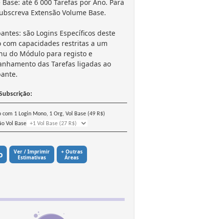
Base: até 6 000 Tarefas por Ano. Para
subscreva Extensão Volume Base.
pantes: são Logins Específicos deste
 com capacidades restritas a um
u do Módulo para registo e
nhamento das Tarefas ligadas ao
pante.
Subscrição:
com 1 Login Mono, 1 Org, Vol Base (49 R$)
ão Vol Base
Ver / Imprimir
+ Outras
o
Estimativas
Áreas