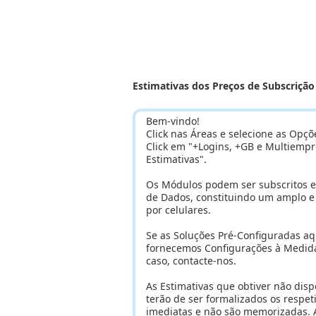
Estimativas dos Preços de Subscriçã
Bem-vindo!
Click nas Áreas e selecione as Opçõ
Click em "+Logins, +GB e Multiempre
Estimativas".
Os Módulos podem ser subscritos 
de Dados, constituindo um amplo 
por celulares.
Se as Soluções Pré-Configuradas a
fornecemos Configurações à Medida,
caso, contacte-nos.
As Estimativas que obtiver não dis
terão de ser formalizados os respet
imediatas e não são memorizadas. Ao