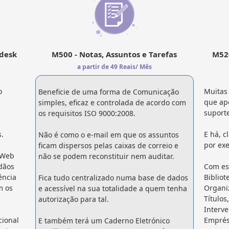
desk
M500 - Notas, Assuntos e Tarefas
M520
a partir de 49 Reais/ Mês
o
Muitas
Beneficie de uma forma de Comunicação
que ape
simples, eficaz e controlada de acordo com
s
suporte
os requisitos ISO 9000:2008.
.
E há, c
Não é como o e-mail em que os assuntos
por exe
ficam dispersos pelas caixas de correio e
 Web
não se podem reconstituir nem auditar.
dãos
Com es
ência
Bibliot
Fica tudo centralizado numa base de dados
m os
Organi
e acessível na sua totalidade a quem tenha
Títulos
autorização para tal.
Interve
cional
Emprés
E também terá um Caderno Eletrónico