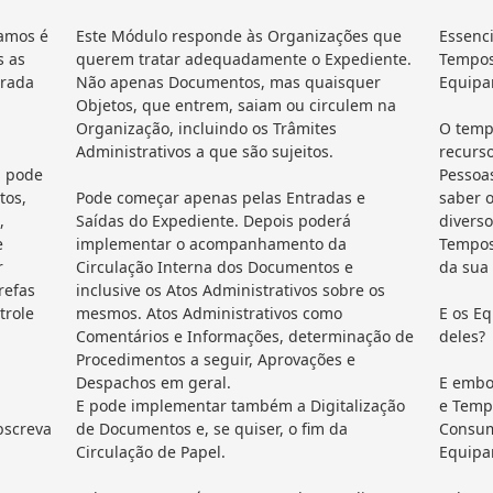
zamos é
Este Módulo responde às Organizações que
Essenci
s as
querem tratar adequadamente o Expediente.
Tempos
trada
Não apenas Documentos, mas quaisquer
Equipa
Objetos, que entrem, saiam ou circulem na
Organização, incluindo os Trâmites
O temp
Administrativos a que são sujeitos.
recurso
a pode
Pessoas
tos,
Pode começar apenas pelas Entradas e
saber 
,
Saídas do Expediente. Depois poderá
diverso
e
implementar o acompanhamento da
Tempos
r
Circulação Interna dos Documentos e
da sua
arefas
inclusive os Atos Administrativos sobre os
trole
mesmos. Atos Administrativos como
E os Eq
Comentários e Informações, determinação de
deles?
Procedimentos a seguir, Aprovações e
Despachos em geral.
E embor
E pode implementar também a Digitalização
e Temp
bscreva
de Documentos e, se quiser, o fim da
Consum
Circulação de Papel.
Equipa